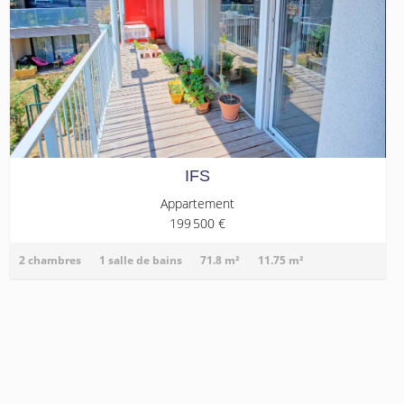
IFS
Appartement
199 500 €
2 chambres
1 salle de bains
71.8 m²
11.75 m²