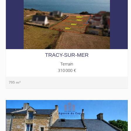
TRACY-SUR-MER
Terrain
310 000 €
795 m²