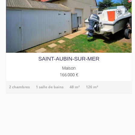
SAINT-AUBIN-SUR-MER
Maison
166 000 €
2 chambres
1 salle de bains
48 m²
126 m²