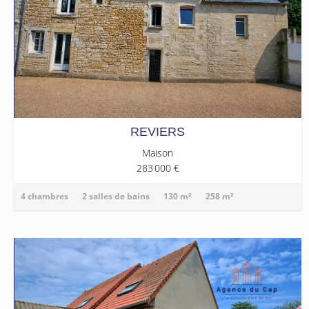
REVIERS
Maison
283 000 €
4 chambres
2 salles de bains
130 m²
258 m²