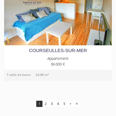
COURSEULLES-SUR-MER
Appartement
86 000 €
1 salle de bains
24.08 m²
1
2
3
4
5