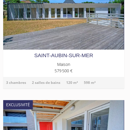
SAINT-AUBIN-SUR-MER
Maison
579 500 €
3 chambres
2 salles de bains
120 m²
598 m²
EXCLUSIVITÉ