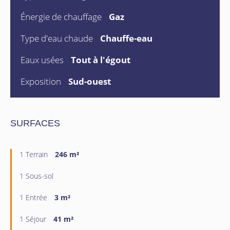
Énergie de chauffage
Gaz
Type d'eau chaude
Chauffe-eau
Eaux usées
Tout à l'égout
Exposition
Sud-ouest
SURFACES
1 Terrain
246 m²
1 Sous-sol
1 Entrée
3 m²
1 Séjour
41 m²