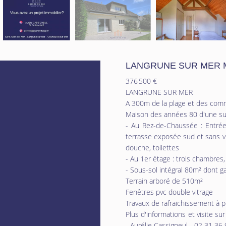
LANGRUNE SUR MER 
376 500 €
LANGRUNE SUR MER
A 300m de la plage et des comm
Maison des années 80 d'une su
- Au Rez-de-Chaussée : Entrée
terrasse exposée sud et sans vi
douche, toilettes
- Au 1er étage : trois chambres,
- Sous-sol intégral 80m² dont ga
Terrain arboré de 510m²
Fenêtres pvc double vitrage
Travaux de rafraichissement à p
Plus d'informations et visite 
- Aurélie Cassigneul - 02 31 36