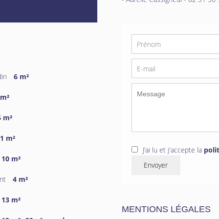
din
6 m²
 m²
6 m²
1 m²
J’ai lu et j'accepte la
poli
10 m²
Envoyer
nt
4 m²
13 m²
MENTIONS LÉGALES