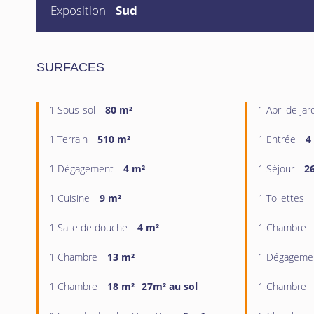
Exposition
Sud
SURFACES
1 Sous-sol
80 m²
1 Abri de jar
1 Terrain
510 m²
1 Entrée
4
1 Dégagement
4 m²
1 Séjour
2
1 Cuisine
9 m²
1 Toilettes
1 Salle de douche
4 m²
1 Chambre
1 Chambre
13 m²
1 Dégageme
1 Chambre
18 m²
27m² au sol
1 Chambre