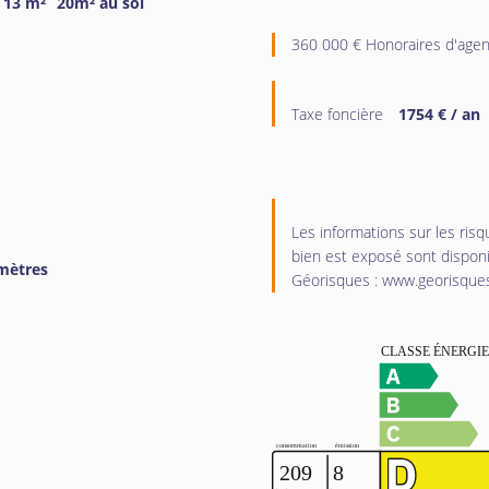
13 m²
20m² au sol
360 000 € Honoraires d'agen
Taxe foncière
1754 € / an
Les informations sur les ris
bien est exposé sont disponib
mètres
Géorisques : www.georisques