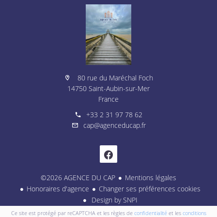
80 rue du Maréchal Foch
14750 Saint-Aubin-sur-Mer
France
+33 2 31 97 78 62
cap@agenceducap.fr
©2026 AGENCE DU CAP
Mentions légales
Honoraires d'agence
Changer ses préférences cookies
Design by
SNPI
Ce site est protégé par reCAPTCHA et les règles de
confidentialité
et les
conditions