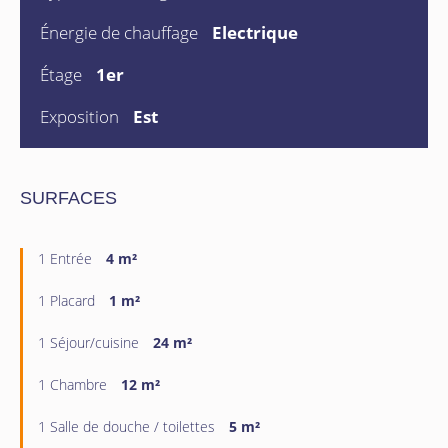
Énergie de chauffage
Electrique
Étage
1er
Exposition
Est
SURFACES
1 Entrée
4 m²
1 Placard
1 m²
1 Séjour/cuisine
24 m²
1 Chambre
12 m²
1 Salle de douche / toilettes
5 m²