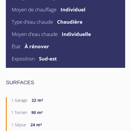
Moyen de chauffage
Individuel
Type d'eau chaude
Chaudière
Moyen d'eau chaude
Individuelle
État
À rénover
Exposition
Sud-est
SURFACES
1 Garage
22 m²
1 Terrain
90 m²
1 Séjour
24 m²